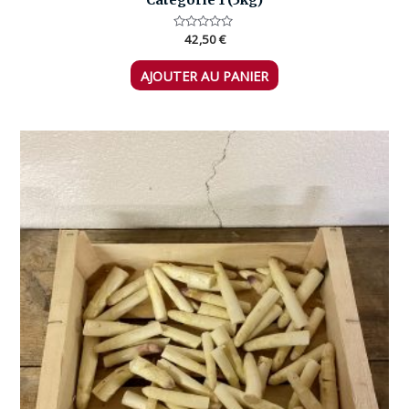
Catégorie 1 (5kg)
Note
42,50
€
0
sur
5
AJOUTER AU PANIER