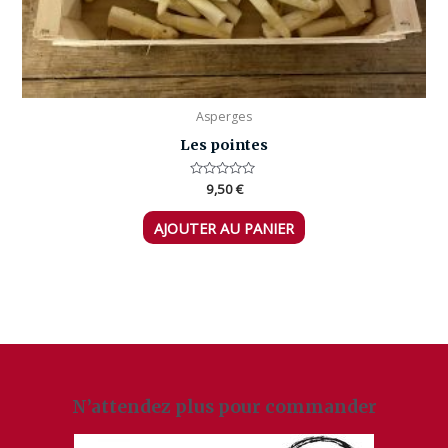
Asperges
Les pointes
Note
9,50
€
0
sur
5
AJOUTER AU PANIER
N’attendez plus pour commander