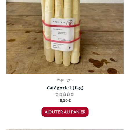
Asperges
Catégorie 1 (1kg)
Note
8,50
€
0
sur
5
AJOUTER AU PANIER